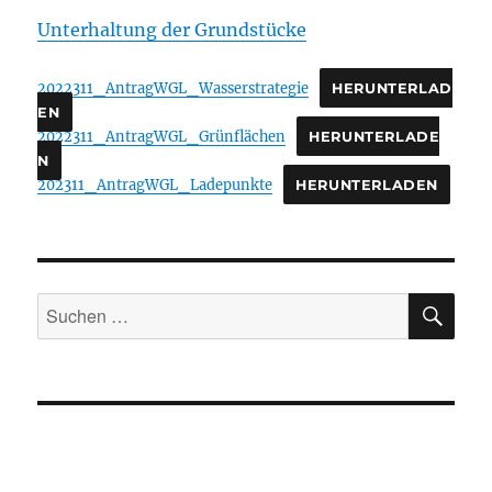
Unterhaltung der Grundstücke
2022311_AntragWGL_Wasserstrategie
HERUNTERLAD
EN
2022311_AntragWGL_Grünflächen
HERUNTERLADE
N
202311_AntragWGL_Ladepunkte
HERUNTERLADEN
SU
Suchen
nach: