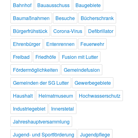
Bahnhof
Bauausschuss
Baugebiete
Baumaßnahmen
Besuche
Bücherschrank
Bürgerfrühstück
Corona-Virus
Defibrillator
Ehrenbürger
Entenrennen
Feuerwehr
Freibad
Friedhöfe
Fusion mit Lutter
Fördermöglichkeiten
Gemeindefusion
Gemeinden der SG Lutter
Gewerbegebiete
Haushalt
Heimatmuseum
Hochwasserschutz
Industriegebiet
Innerstetal
Jahreshauptversammlung
Jugend- und Sportförderung
Jugendpflege