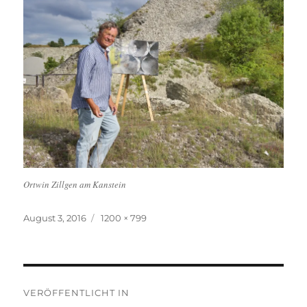
Ortwin Zillgen am Kanstein
Veröffentlicht
Originalgröße
August 3, 2016
1200 × 799
am
Beitragsnavigation
VERÖFFENTLICHT IN