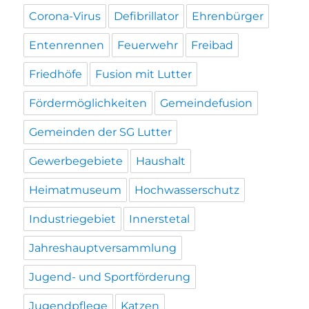
Corona-Virus
Defibrillator
Ehrenbürger
Entenrennen
Feuerwehr
Freibad
Friedhöfe
Fusion mit Lutter
Fördermöglichkeiten
Gemeindefusion
Gemeinden der SG Lutter
Gewerbegebiete
Haushalt
Heimatmuseum
Hochwasserschutz
Industriegebiet
Innerstetal
Jahreshauptversammlung
Jugend- und Sportförderung
Jugendpflege
Katzen