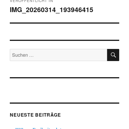
VERÖFFENTLICHT IN
IMG_20260314_193946415
SU
Suchen
nach:
NEUESTE BEITRÄGE