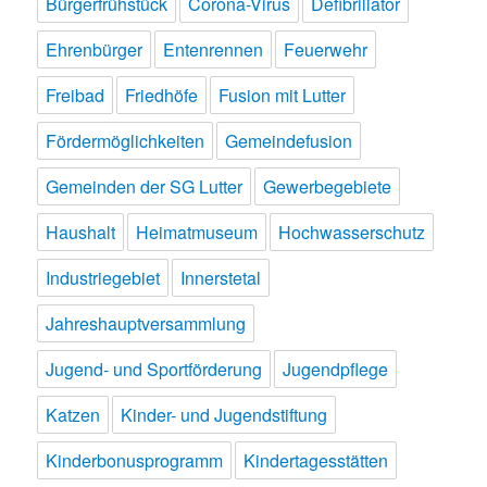
Bürgerfrühstück
Corona-Virus
Defibrillator
Ehrenbürger
Entenrennen
Feuerwehr
Freibad
Friedhöfe
Fusion mit Lutter
Fördermöglichkeiten
Gemeindefusion
Gemeinden der SG Lutter
Gewerbegebiete
Haushalt
Heimatmuseum
Hochwasserschutz
Industriegebiet
Innerstetal
Jahreshauptversammlung
Jugend- und Sportförderung
Jugendpflege
Katzen
Kinder- und Jugendstiftung
Kinderbonusprogramm
Kindertagesstätten