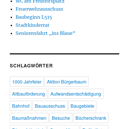
WC am Freiheitsplatz
Feuerwehrausschuss
Baubeginn L515
Stadtkinderrat
Seniorenfahrt „ins Blaue“
SCHLAGWÖRTER
1000 Jahrfeier
Aktion Bürgerbaum
Altbauförderung
Aufwandsentschädigung
Bahnhof
Bauausschuss
Baugebiete
Baumaßnahmen
Besuche
Bücherschrank