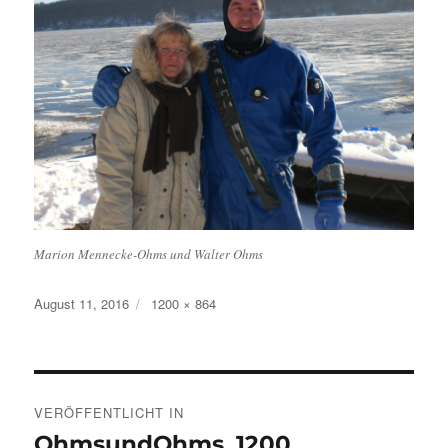
Marion Mennecke-Ohms und Walter Ohms
Veröffentlicht
Originalgröße
August 11, 2016
1200 × 864
am
Beitragsnavigation
VERÖFFENTLICHT IN
OhmsundOhms_1200