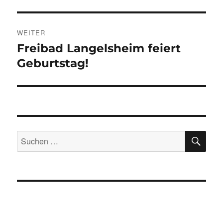
WEITER
Freibad Langelsheim feiert
Nächster
Beitrag:
Geburtstag!
SU
Suchen
nach: