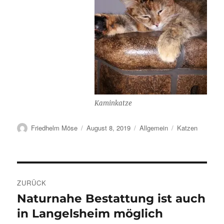
Kaminkatze
Autor
Veröffentlicht
Kategorien
Schlagwörter
Friedhelm Möse
August 8, 2019
Allgemein
Katzen
am
Beitragsnavigation
ZURÜCK
Naturnahe Bestattung ist auch
Vorheriger
Beitrag:
in Langelsheim möglich