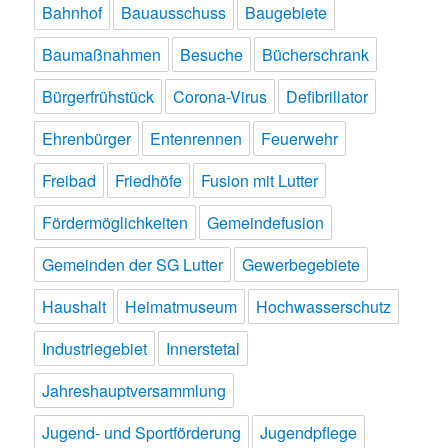
Bahnhof
Bauausschuss
Baugebiete
Baumaßnahmen
Besuche
Bücherschrank
Bürgerfrühstück
Corona-Virus
Defibrillator
Ehrenbürger
Entenrennen
Feuerwehr
Freibad
Friedhöfe
Fusion mit Lutter
Fördermöglichkeiten
Gemeindefusion
Gemeinden der SG Lutter
Gewerbegebiete
Haushalt
Heimatmuseum
Hochwasserschutz
Industriegebiet
Innerstetal
Jahreshauptversammlung
Jugend- und Sportförderung
Jugendpflege