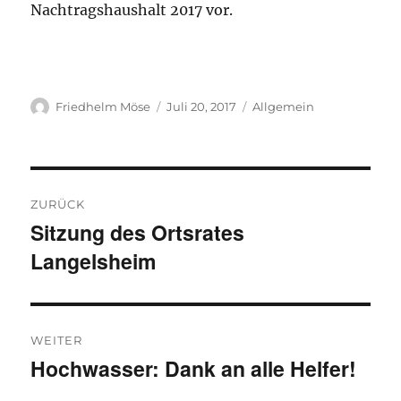
Nachtragshaushalt 2017 vor.
Autor
Veröffentlicht
Kategorien
Friedhelm Möse
Juli 20, 2017
Allgemein
am
Beitragsnavigation
ZURÜCK
Sitzung des Ortsrates
Vorheriger
Langelsheim
Beitrag:
WEITER
Hochwasser: Dank an alle Helfer!
Nächster
Beitrag: