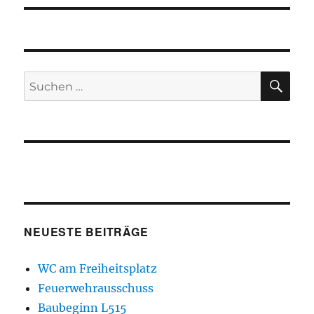
SU
Suchen
nach:
NEUESTE BEITRÄGE
WC am Freiheitsplatz
Feuerwehrausschuss
Baubeginn L515