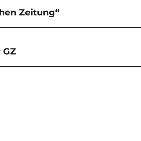
chen Zeitung“
r GZ