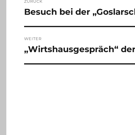
ZURÜCK
Besuch bei der „Goslars
Vorheriger
Beitrag:
WEITER
„Wirtshausgespräch“ de
Nächster
Beitrag: