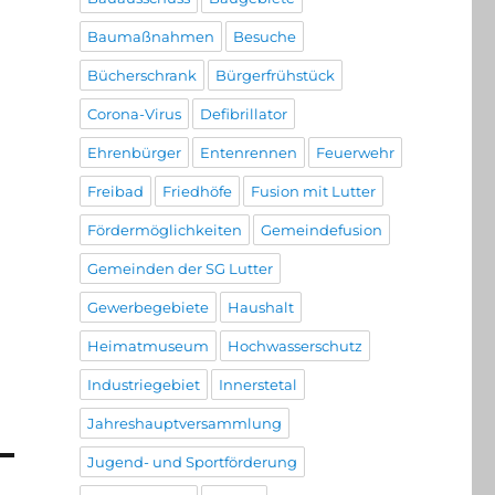
Baumaßnahmen
Besuche
Bücherschrank
Bürgerfrühstück
Corona-Virus
Defibrillator
Ehrenbürger
Entenrennen
Feuerwehr
Freibad
Friedhöfe
Fusion mit Lutter
Fördermöglichkeiten
Gemeindefusion
Gemeinden der SG Lutter
Gewerbegebiete
Haushalt
Heimatmuseum
Hochwasserschutz
Industriegebiet
Innerstetal
Jahreshauptversammlung
Jugend- und Sportförderung