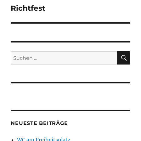
Richtfest
Nächster
Beitrag:
SU
Suchen
nach:
NEUESTE BEITRÄGE
WC am Freiheitsplatz