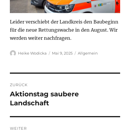
Leider verschiebt der Landkreis den Baubeginn
für die neue Rettungswache in den August. Wir
werden weiter nachfragen.
Autor
Veröffentlicht
Kategorien
Heike Wodicka
Mai 9, 2025
Allgemein
am
Beitragsnavigation
ZURÜCK
Aktionstag saubere
Vorheriger
Beitrag:
Landschaft
WEITER