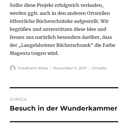
Sollte diese Projekt erfolgreich verlaufen,
werden ggfs. auch in den anderen Ortsteilen
öffentliche Bücherschränke aufgestellt. Wir
begrüßen und unterstützen diese Idee und
freuen uns natürlich besonders darüber, dass
der „Langelsheimer Bücherschrank“ die Farbe
Magenta tragen wird.
Autor
Veröffentlicht
Kategorien
Friedhelm Möse
November 11, 2017
Ortsräte
am
Beitragsnavigation
ZURÜCK
Besuch in der Wunderkammer
Vorheriger
Beitrag: