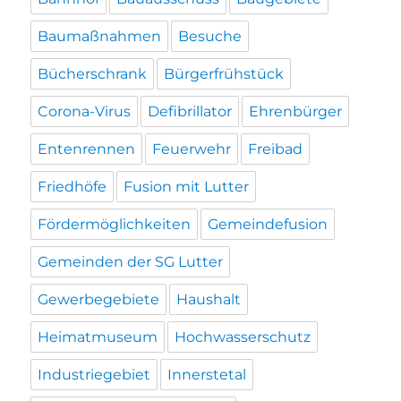
Baumaßnahmen
Besuche
Bücherschrank
Bürgerfrühstück
Corona-Virus
Defibrillator
Ehrenbürger
Entenrennen
Feuerwehr
Freibad
Friedhöfe
Fusion mit Lutter
Fördermöglichkeiten
Gemeindefusion
Gemeinden der SG Lutter
Gewerbegebiete
Haushalt
Heimatmuseum
Hochwasserschutz
Industriegebiet
Innerstetal