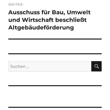
WEITER
Ausschuss für Bau, Umwelt
Nächster
Beitrag:
und Wirtschaft beschließt
Altgebäudeförderung
SU
Suchen
nach: