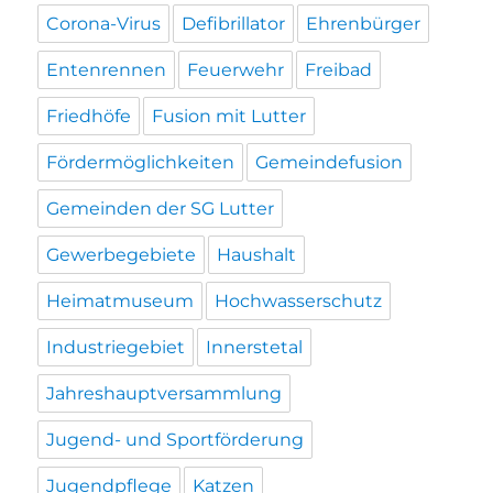
Corona-Virus
Defibrillator
Ehrenbürger
Entenrennen
Feuerwehr
Freibad
Friedhöfe
Fusion mit Lutter
Fördermöglichkeiten
Gemeindefusion
Gemeinden der SG Lutter
Gewerbegebiete
Haushalt
Heimatmuseum
Hochwasserschutz
Industriegebiet
Innerstetal
Jahreshauptversammlung
Jugend- und Sportförderung
Jugendpflege
Katzen