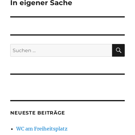
In eigener Sache
Nächster
Beitrag:
SU
Suchen
nach:
NEUESTE BEITRÄGE
WC am Freiheitsplatz