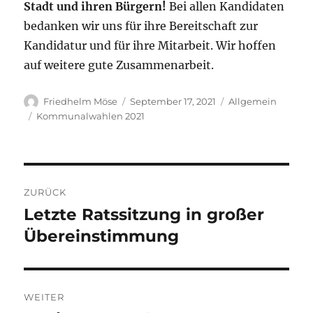
Stadt und ihren Bürgern!
Bei allen Kandidaten
bedanken wir uns für ihre Bereitschaft zur
Kandidatur und für ihre Mitarbeit. Wir hoffen
auf weitere gute Zusammenarbeit.
Autor
Veröffentlicht
Kategorien
Friedhelm Möse
September 17, 2021
Allgemein
am
Schlagwörter
Kommunalwahlen 2021
Beitragsnavigation
ZURÜCK
Letzte Ratssitzung in großer
Vorheriger
Beitrag:
Übereinstimmung
WEITER