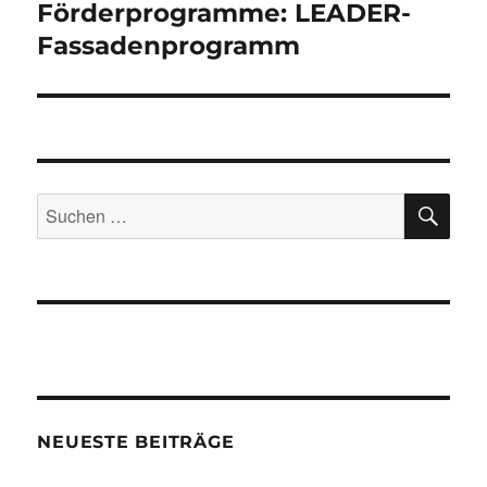
Förderprogramme: LEADER-
Nächster
Beitrag:
Fassadenprogramm
SU
Suchen
nach:
NEUESTE BEITRÄGE