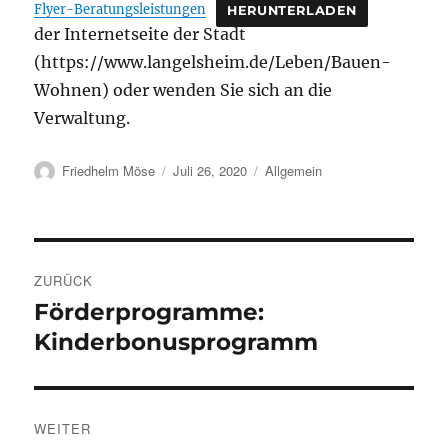
Flyer-Beratungsleistungen
HERUNTERLADEN
der Internetseite der Stadt
(https://www.langelsheim.de/Leben/Bauen-
Wohnen) oder wenden Sie sich an die
Verwaltung.
Autor
Veröffentlicht
Kategorien
Friedhelm Möse
Juli 26, 2020
Allgemein
am
Beitragsnavigation
ZURÜCK
Förderprogramme:
Vorheriger
Beitrag:
Kinderbonusprogramm
WEITER