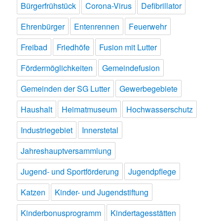
Bürgerfrühstück
Corona-Virus
Defibrillator
Ehrenbürger
Entenrennen
Feuerwehr
Freibad
Friedhöfe
Fusion mit Lutter
Fördermöglichkeiten
Gemeindefusion
Gemeinden der SG Lutter
Gewerbegebiete
Haushalt
Heimatmuseum
Hochwasserschutz
Industriegebiet
Innerstetal
Jahreshauptversammlung
Jugend- und Sportförderung
Jugendpflege
Katzen
Kinder- und Jugendstiftung
Kinderbonusprogramm
Kindertagesstätten