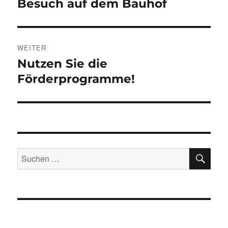
Besuch auf dem Bauhof
Vorheriger
Beitrag:
WEITER
Nutzen Sie die
Nächster
Beitrag:
Förderprogramme!
SU
Suchen
nach: