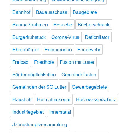
Bahnhof
Bauausschuss
Baugebiete
Baumaßnahmen
Besuche
Bücherschrank
Bürgerfrühstück
Corona-Virus
Defibrillator
Ehrenbürger
Entenrennen
Feuerwehr
Freibad
Friedhöfe
Fusion mit Lutter
Fördermöglichkeiten
Gemeindefusion
Gemeinden der SG Lutter
Gewerbegebiete
Haushalt
Heimatmuseum
Hochwasserschutz
Industriegebiet
Innerstetal
Jahreshauptversammlung