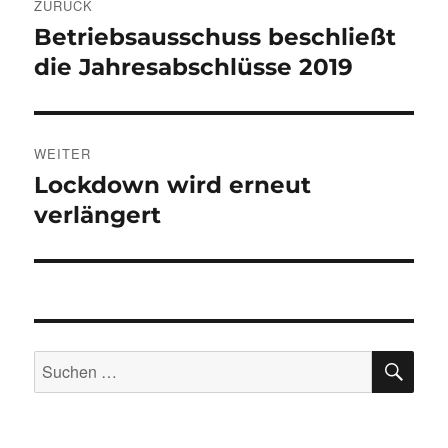
ZURÜCK
Betriebsausschuss beschließt
Vorheriger
Beitrag:
die Jahresabschlüsse 2019
WEITER
Lockdown wird erneut
Nächster
Beitrag:
verlängert
SU
Suchen
nach: