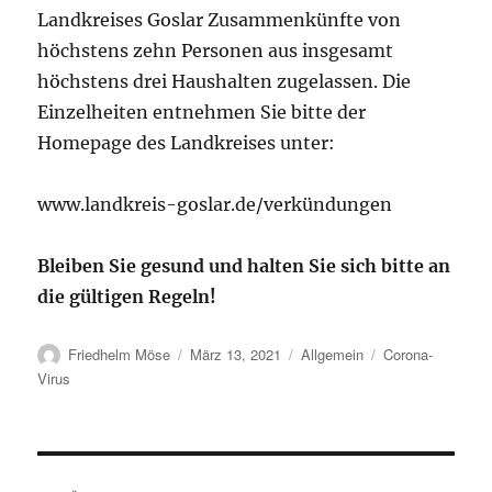
Landkreises Goslar Zusammenkünfte von
höchstens zehn Personen aus insgesamt
höchstens drei Haushalten zugelassen. Die
Einzelheiten entnehmen Sie bitte der
Homepage des Landkreises unter:
www.landkreis-goslar.de/verkündungen
Bleiben Sie gesund und halten Sie sich bitte an
die gültigen Regeln!
Autor
Veröffentlicht
Kategorien
Schlagwörter
Friedhelm Möse
März 13, 2021
Allgemein
Corona-
am
Virus
Beitragsnavigation