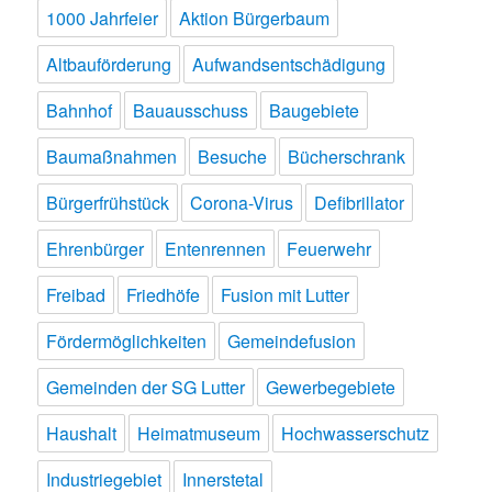
1000 Jahrfeier
Aktion Bürgerbaum
Altbauförderung
Aufwandsentschädigung
Bahnhof
Bauausschuss
Baugebiete
Baumaßnahmen
Besuche
Bücherschrank
Bürgerfrühstück
Corona-Virus
Defibrillator
Ehrenbürger
Entenrennen
Feuerwehr
Freibad
Friedhöfe
Fusion mit Lutter
Fördermöglichkeiten
Gemeindefusion
Gemeinden der SG Lutter
Gewerbegebiete
Haushalt
Heimatmuseum
Hochwasserschutz
Industriegebiet
Innerstetal