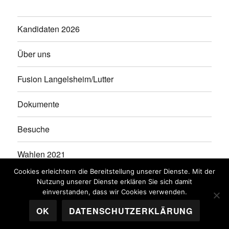
Kandidaten 2026
Über uns
Fusion Langelsheim/Lutter
Dokumente
Besuche
Wahlen 2021
Cookies erleichtern die Bereitstellung unserer Dienste. Mit der
Kandidaten 2021
Nutzung unserer Dienste erklären Sie sich damit
einverstanden, dass wir Cookies verwenden.
OK
DATENSCHUTZERKLÄRUNG
WGL
Stolz präsentiert von WordPress