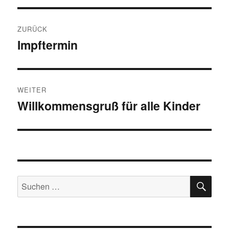
Beitragsnavigation
ZURÜCK
Impftermin
Vorheriger
Beitrag:
WEITER
Willkommensgruß für alle Kinder
Nächster
Beitrag:
SU
Suchen
nach: