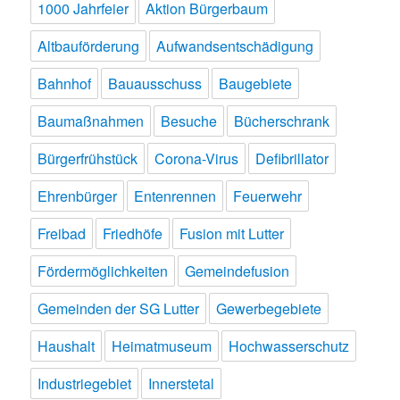
1000 Jahrfeier
Aktion Bürgerbaum
Altbauförderung
Aufwandsentschädigung
Bahnhof
Bauausschuss
Baugebiete
Baumaßnahmen
Besuche
Bücherschrank
Bürgerfrühstück
Corona-Virus
Defibrillator
Ehrenbürger
Entenrennen
Feuerwehr
Freibad
Friedhöfe
Fusion mit Lutter
Fördermöglichkeiten
Gemeindefusion
Gemeinden der SG Lutter
Gewerbegebiete
Haushalt
Heimatmuseum
Hochwasserschutz
Industriegebiet
Innerstetal