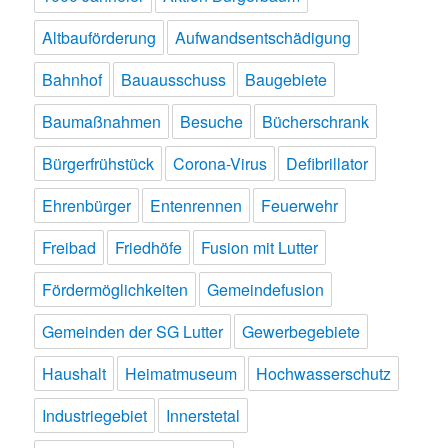
Altbauförderung
Aufwandsentschädigung
Bahnhof
Bauausschuss
Baugebiete
Baumaßnahmen
Besuche
Bücherschrank
Bürgerfrühstück
Corona-Virus
Defibrillator
Ehrenbürger
Entenrennen
Feuerwehr
Freibad
Friedhöfe
Fusion mit Lutter
Fördermöglichkeiten
Gemeindefusion
Gemeinden der SG Lutter
Gewerbegebiete
Haushalt
Heimatmuseum
Hochwasserschutz
Industriegebiet
Innerstetal