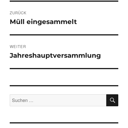
Beitragsnavigation
ZURÜCK
Müll eingesammelt
Vorheriger
Beitrag:
WEITER
Jahreshauptversammlung
Nächster
Beitrag:
SU
Suchen
nach: