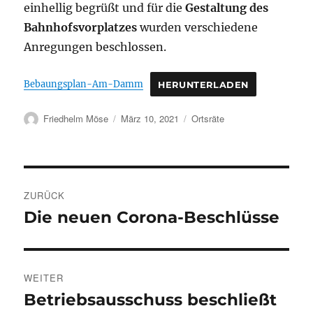
einhellig begrüßt und für die
Gestaltung des
Bahnhofsvorplatzes
wurden verschiedene
Anregungen beschlossen.
Bebaungsplan-Am-Damm
HERUNTERLADEN
Autor
Veröffentlicht
Kategorien
Friedhelm Möse
März 10, 2021
Ortsräte
am
Beitragsnavigation
ZURÜCK
Die neuen Corona-Beschlüsse
Vorheriger
Beitrag:
WEITER
Betriebsausschuss beschließt
Nächster