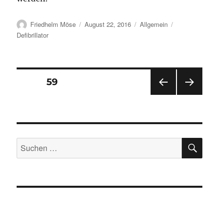
Autor
Veröffentlicht
Kategorien
Schlagwörter
Friedhelm Möse
August 22, 2016
Allgemein
am
Defibrillator
Seitennummerierung
SEITE
59
VOR
NÄC
der
HERI
HSTE
GE
SEIT
Beiträge
SEIT
E
E
SU
Suchen
nach: