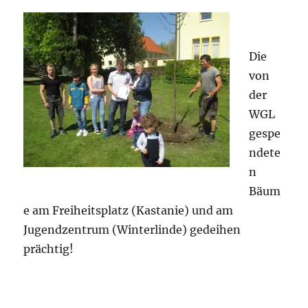
Die
von
der
WGL
gespe
ndete
n
Bäum
e am Freiheitsplatz (Kastanie) und am
Jugendzentrum (Winterlinde) gedeihen
prächtig!