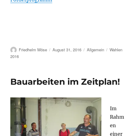
Autor
Veröffentlicht
Kategorien
Schlagwörter
Friedhelm Möse
August 31, 2016
Allgemein
Wahlen
am
2016
Bauarbeiten im Zeitplan!
Im
Rahm
en
einer