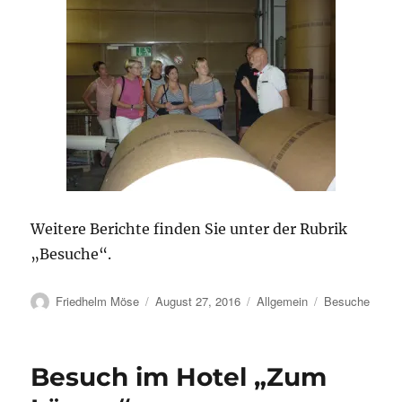
Weitere Berichte finden Sie unter der Rubrik
„Besuche“.
Autor
Veröffentlicht
Kategorien
Schlagwörter
Friedhelm Möse
August 27, 2016
Allgemein
Besuche
am
Besuch im Hotel „Zum