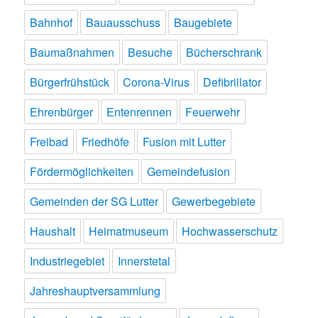
Bahnhof
Bauausschuss
Baugebiete
Baumaßnahmen
Besuche
Bücherschrank
Bürgerfrühstück
Corona-Virus
Defibrillator
Ehrenbürger
Entenrennen
Feuerwehr
Freibad
Friedhöfe
Fusion mit Lutter
Fördermöglichkeiten
Gemeindefusion
Gemeinden der SG Lutter
Gewerbegebiete
Haushalt
Heimatmuseum
Hochwasserschutz
Industriegebiet
Innerstetal
Jahreshauptversammlung