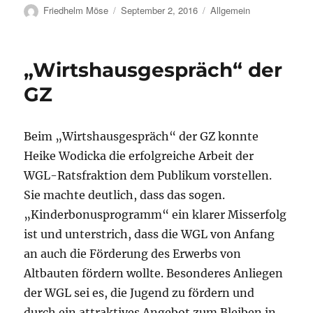
Autor
Veröffentlicht
Kategorien
Friedhelm Möse
September 2, 2016
Allgemein
am
„Wirtshausgespräch“ der
GZ
Beim „Wirtshausgespräch“ der GZ konnte
Heike Wodicka die erfolgreiche Arbeit der
WGL-Ratsfraktion dem Publikum vorstellen.
Sie machte deutlich, dass das sogen.
„Kinderbonusprogramm“ ein klarer Misserfolg
ist und unterstrich, dass die WGL von Anfang
an auch die Förderung des Erwerbs von
Altbauten fördern wollte. Besonderes Anliegen
der WGL sei es, die Jugend zu fördern und
durch ein attraktives Angebot zum Bleiben in