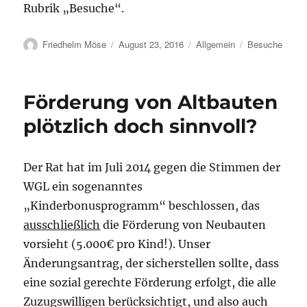
Rubrik „Besuche“.
Autor
Veröffentlicht
Kategorien
Schlagwörter
Friedhelm Möse
August 23, 2016
Allgemein
Besuche
am
Förderung von Altbauten
plötzlich doch sinnvoll?
Der Rat hat im Juli 2014 gegen die Stimmen der
WGL ein sogenanntes
„Kinderbonusprogramm“ beschlossen, das
ausschließlich
die Förderung von Neubauten
vorsieht (5.000€ pro Kind!). Unser
Änderungsantrag, der sicherstellen sollte, dass
eine sozial gerechte Förderung erfolgt, die alle
Zuzugswilligen berücksichtigt, und also auch