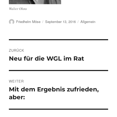
Walter Ohms
Autor
Veröffentlicht
Kategorien
Friedhelm Möse
September 13, 2016
Allgemein
am
Beitragsnavigation
ZURÜCK
Neu für die WGL im Rat
Vorheriger
Beitrag:
WEITER
Mit dem Ergebnis zufrieden,
Nächster
Beitrag:
aber: