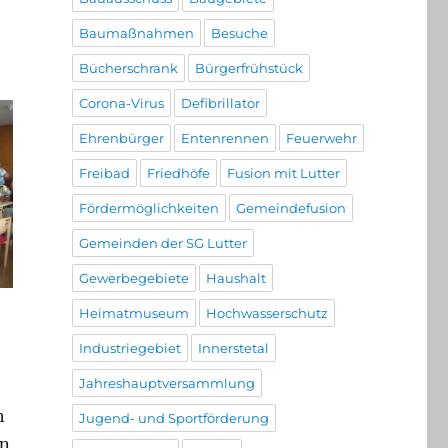
Baumaßnahmen
Besuche
Bücherschrank
Bürgerfrühstück
Corona-Virus
Defibrillator
Ehrenbürger
Entenrennen
Feuerwehr
Freibad
Friedhöfe
Fusion mit Lutter
Fördermöglichkeiten
Gemeindefusion
Gemeinden der SG Lutter
Gewerbegebiete
Haushalt
Heimatmuseum
Hochwasserschutz
Industriegebiet
Innerstetal
Jahreshauptversammlung
h
Jugend- und Sportförderung
en