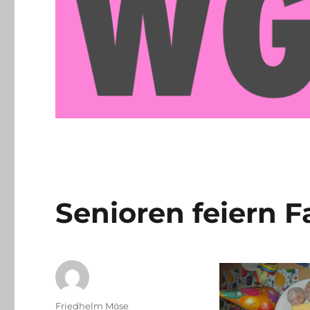
Senioren feiern 
Autor
Friedhelm Möse