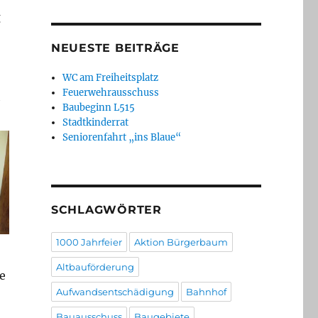
g
NEUESTE BEITRÄGE
WC am Freiheitsplatz
Feuerwehrausschuss
h
Baubeginn L515
Stadtkinderrat
Seniorenfahrt „ins Blaue“
SCHLAGWÖRTER
1000 Jahrfeier
Aktion Bürgerbaum
Altbauförderung
e
Aufwandsentschädigung
Bahnhof
Bauausschuss
Baugebiete