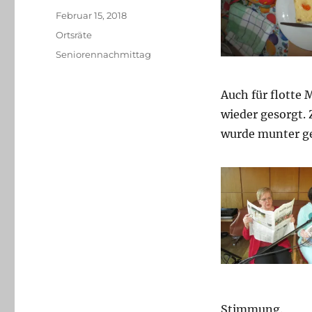
Veröffentlicht
Februar 15, 2018
am
Kategorien
Ortsräte
Schlagwörter
Seniorennachmittag
Auch für flotte 
wieder gesorgt.
wurde munter ge
Stimmung.