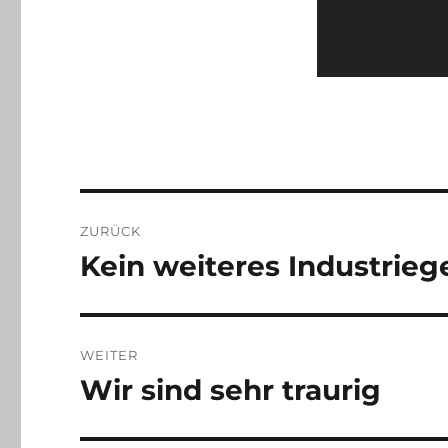
Beitragsnavigation
ZURÜCK
Kein weiteres Industriege
Vorheriger
Beitrag:
WEITER
Wir sind sehr traurig
Nächster
Beitrag: