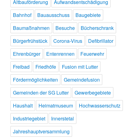
Altbauförderung
Aufwandsentschädigung
Bahnhof
Bauausschuss
Baugebiete
Baumaßnahmen
Besuche
Bücherschrank
Bürgerfrühstück
Corona-Virus
Defibrillator
Ehrenbürger
Entenrennen
Feuerwehr
Freibad
Friedhöfe
Fusion mit Lutter
Fördermöglichkeiten
Gemeindefusion
Gemeinden der SG Lutter
Gewerbegebiete
Haushalt
Heimatmuseum
Hochwasserschutz
Industriegebiet
Innerstetal
Jahreshauptversammlung