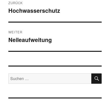
ZURÜCK
Hochwasserschutz
Vorheriger
Beitrag:
WEITER
Neileaufweitung
Nächster
Beitrag:
SU
Suchen
nach: