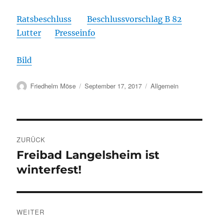
Ratsbeschluss
Beschlussvorschlag B 82
Lutter
Presseinfo
Bild
Autor
Veröffentlicht
Kategorien
Friedhelm Möse
September 17, 2017
Allgemein
am
Beitragsnavigation
ZURÜCK
Freibad Langelsheim ist
Vorheriger
Beitrag:
winterfest!
WEITER