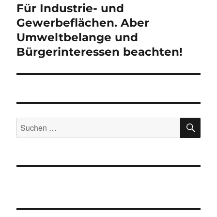
Für Industrie- und
Nächster
Beitrag:
Gewerbeflächen. Aber
Umweltbelange und
Bürgerinteressen beachten!
SU
Suchen
nach: