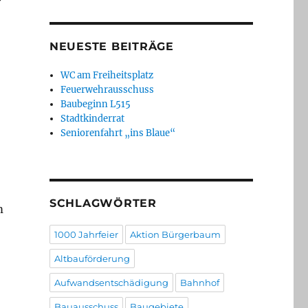
NEUESTE BEITRÄGE
WC am Freiheitsplatz
Feuerwehrausschuss
Baubeginn L515
Stadtkinderrat
Seniorenfahrt „ins Blaue“
SCHLAGWÖRTER
m
1000 Jahrfeier
Aktion Bürgerbaum
Altbauförderung
Aufwandsentschädigung
Bahnhof
Bauausschuss
Baugebiete