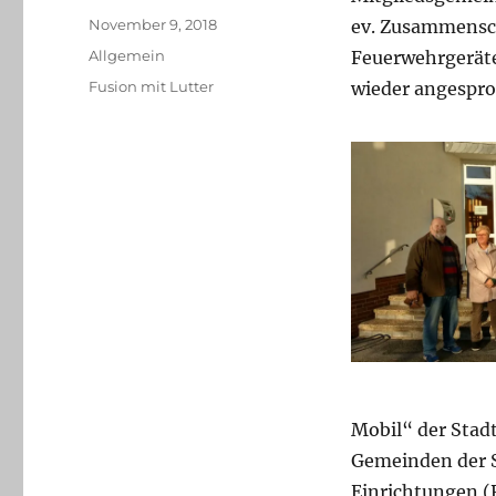
Veröffentlicht
November 9, 2018
ev. Zusammensch
am
Kategorien
Allgemein
Feuerwehrgerät
Schlagwörter
Fusion mit Lutter
wieder angespro
Mobil“ der Stad
Gemeinden der S
Einrichtungen (R