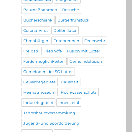
Baumaßnahmen
Besuche
Bücherschrank
Bürgerfrühstück
t
Corona-Virus
Defibrillator
Ehrenbürger
Entenrennen
Feuerwehr
Freibad
Friedhöfe
Fusion mit Lutter
Fördermöglichkeiten
Gemeindefusion
Gemeinden der SG Lutter
Gewerbegebiete
Haushalt
Heimatmuseum
Hochwasserschutz
Industriegebiet
Innerstetal
Jahreshauptversammlung
Jugend- und Sportförderung