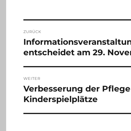
Beitragsnavigation
ZURÜCK
Informationsveranstaltung
Vorheriger
Beitrag:
entscheidet am 29. Nov
WEITER
Verbesserung der Pflege
Nächster
Beitrag:
Kinderspielplätze