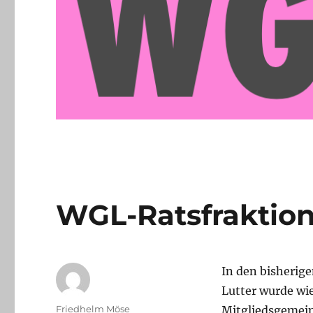
WGL-Ratsfraktion
In den bisherig
Lutter wurde wi
Autor
Friedhelm Möse
Mitgliedsgemein