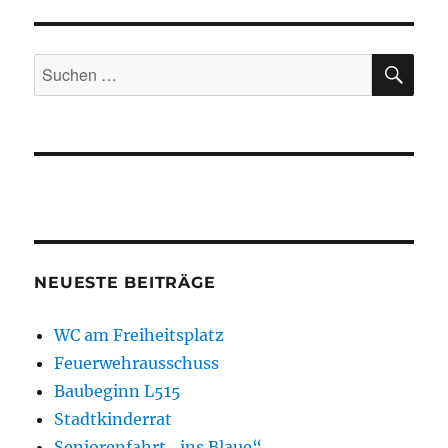
SU
Suchen
nach:
NEUESTE BEITRÄGE
WC am Freiheitsplatz
Feuerwehrausschuss
Baubeginn L515
Stadtkinderrat
Seniorenfahrt „ins Blaue“