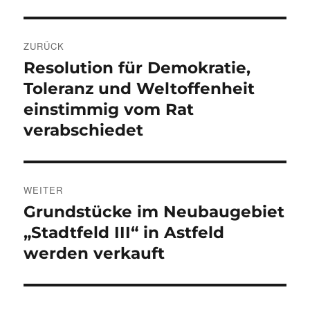
Beitragsnavigation
ZURÜCK
Resolution für Demokratie,
Vorheriger
Beitrag:
Toleranz und Weltoffenheit
einstimmig vom Rat
verabschiedet
WEITER
Grundstücke im Neubaugebiet
Nächster
Beitrag:
„Stadtfeld III“ in Astfeld
werden verkauft