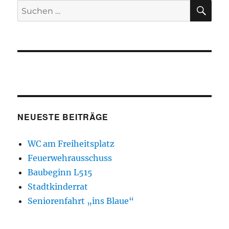
SU
Suchen
nach:
NEUESTE BEITRÄGE
WC am Freiheitsplatz
Feuerwehrausschuss
Baubeginn L515
Stadtkinderrat
Seniorenfahrt „ins Blaue“