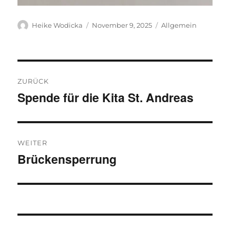
Autor
Veröffentlicht
Kategorien
Heike Wodicka
November 9, 2025
Allgemein
am
Beitragsnavigation
ZURÜCK
Spende für die Kita St. Andreas
Vorheriger
Beitrag:
WEITER
Brückensperrung
Nächster
Beitrag: