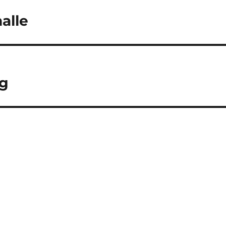
alle
g