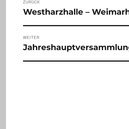
ZURÜCK
Westharzhalle – Weimarh
Vorheriger
Beitrag:
WEITER
Jahreshauptversammlun
Nächster
Beitrag: