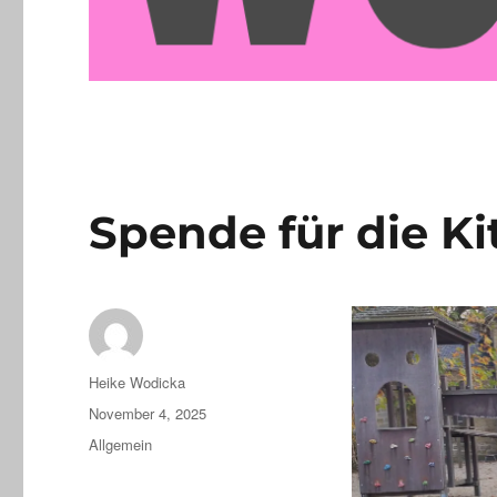
Spende für die Ki
Autor
Heike Wodicka
Veröffentlicht
November 4, 2025
am
Kategorien
Allgemein