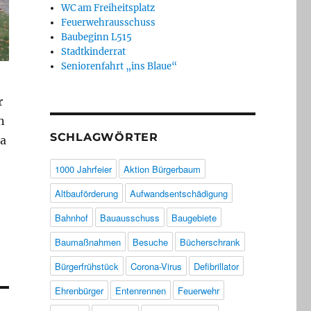
WC am Freiheitsplatz
Feuerwehrausschuss
Baubeginn L515
Stadtkinderrat
Seniorenfahrt „ins Blaue“
r
n
SCHLAGWÖRTER
ma
1000 Jahrfeier
Aktion Bürgerbaum
Altbauförderung
Aufwandsentschädigung
Bahnhof
Bauausschuss
Baugebiete
Baumaßnahmen
Besuche
Bücherschrank
Bürgerfrühstück
Corona-Virus
Defibrillator
Ehrenbürger
Entenrennen
Feuerwehr