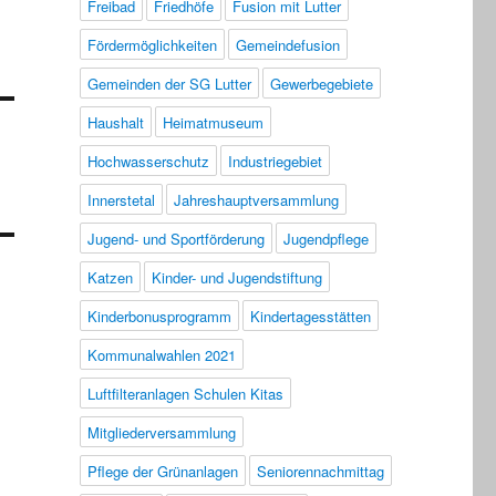
Freibad
Friedhöfe
Fusion mit Lutter
Fördermöglichkeiten
Gemeindefusion
Gemeinden der SG Lutter
Gewerbegebiete
Haushalt
Heimatmuseum
Hochwasserschutz
Industriegebiet
Innerstetal
Jahreshauptversammlung
Jugend- und Sportförderung
Jugendpflege
Katzen
Kinder- und Jugendstiftung
Kinderbonusprogramm
Kindertagesstätten
Kommunalwahlen 2021
Luftfilteranlagen Schulen Kitas
Mitgliederversammlung
Pflege der Grünanlagen
Seniorennachmittag