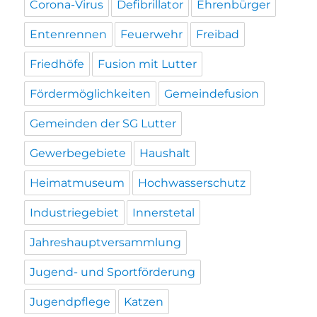
Corona-Virus
Defibrillator
Ehrenbürger
Entenrennen
Feuerwehr
Freibad
Friedhöfe
Fusion mit Lutter
Fördermöglichkeiten
Gemeindefusion
Gemeinden der SG Lutter
Gewerbegebiete
Haushalt
Heimatmuseum
Hochwasserschutz
Industriegebiet
Innerstetal
Jahreshauptversammlung
Jugend- und Sportförderung
Jugendpflege
Katzen