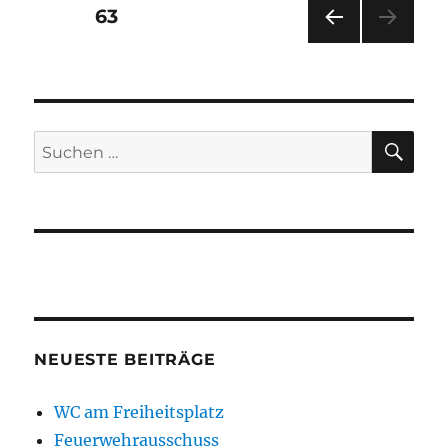
Seitennummerierung
SEITE
63
VOR
der
HERI
GE
Beiträge
SEIT
E
SU
Suchen
nach:
NEUESTE BEITRÄGE
WC am Freiheitsplatz
Feuerwehrausschuss